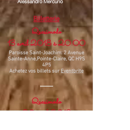
Alessandro Mercurio
Billetterie
Quasimodo
13 avril 2018 à 20:00
Paroisse Saint-Joachim: 2 Avenue
Sainte-Anne,Pointe-Claire, QC H9S
4P5
Achetez vos billets sur
Eventbrite
Quasimodo
20 avril 2018
à 20:00